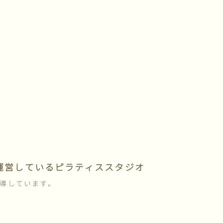
[%navi-pagenation%]
が運営しているピラティススタジオ
導しています。