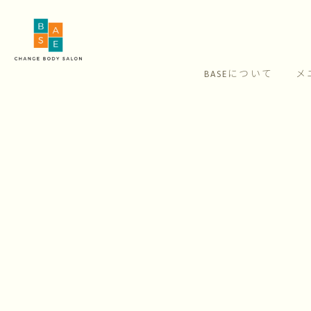
BASEについて
メ
[%article_list_start%]
[!% if (image.url!="") { %]
[!% } %]