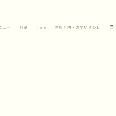
ニュー
料金
more
体験予約・お問い合わせ
東京ヤクルトスワロー
[%article_date_notime_wa%]
[%title%]
[%lead%]
[%article_short_50%]