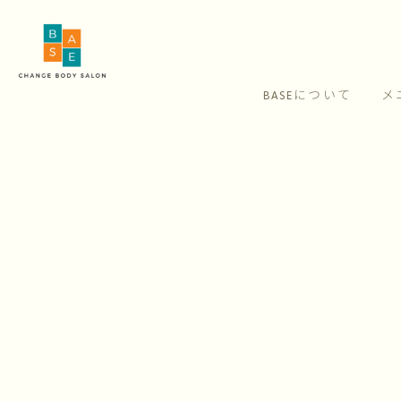
BASEについて
メ
[%article_list_start%]
[!% if (image.url!="") { %]
[!% } %]