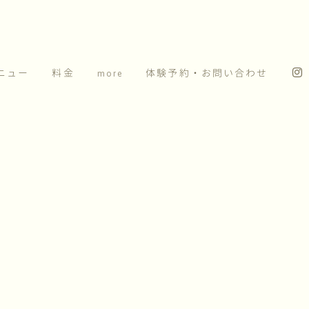
ニュー
料金
more
体験予約・お問い合わせ
メタボ
[%article_date_notime_wa%]
[%title%]
[%lead%]
[%article_short_50%]