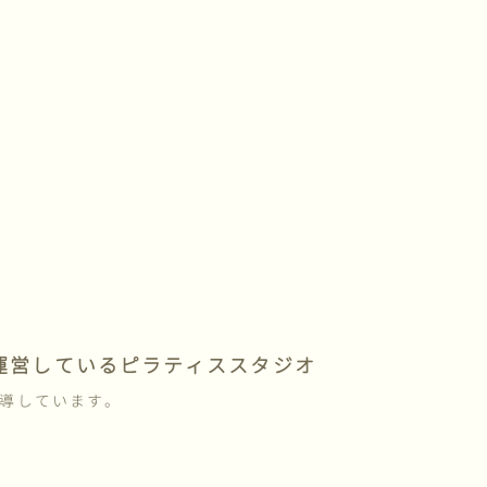
[%navi-pagenation%]
が運営しているピラティススタジオ
導しています。